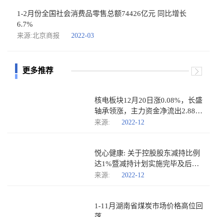
1-2月份全国社会消费品零售总额74426亿元 同比增长
6.7%
来源:北京商报
2022-03
更多推荐
核电板块12月20日涨0.08%，长盛
轴承领涨，主力资金净流出2.88亿
元_世界今日报
来源:
2022-12
悦心健康: 关于控股股东减持比例
达1%暨减持计划实施完毕及后续
减持计划的预披露公告
来源:
2022-12
1-11月湖南省煤炭市场价格高位回
落