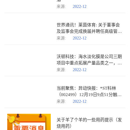
来源:
2022-12
世界通讯！莱茵体育: 关于董事会
及监事会完成换届并聘任高级管理
人员、证券事务代表的公告
来源:
2022-12
沃顿科技：海水淡化膜是公司三期
项目中重点拓展产量品类之一，公
司的海淡膜已在海水淡化领域实现
来源:
2022-12
应用
当前聚焦：异动快报：*ST科林
（002499）12月19日9点51分触及
跌停板
来源:
2022-12
关于羊了个羊的一些用药提示（发
烧用药）