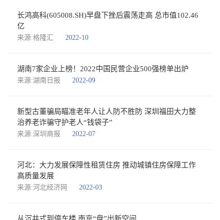
长鸿高科(605008.SH)早盘下挫后震荡走高 总市值102.46
亿
来源:格隆汇
2022-10
湖南7家企业上榜！2022中国民营企业500强榜单出炉
来源:湖南日报
2022-09
新型古董骗局瞄准老年人让人防不胜防 深圳福田大力整
治养老诈骗守护老人“钱袋子”
来源:深圳商报
2022-07
河北：大力发展保障性租赁住房 推动城镇住房保障工作
高质量发展
来源:河北经济网
2022-03
从沉井式到停车楼 南京“盘”出新空间