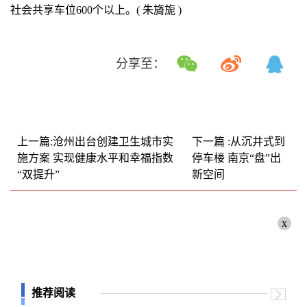
社会共享车位600个以上。( 朱旖旎 )
分享至：
上一篇:沧州出台创建卫生城市实
下一篇 :从沉井式到
施方案 实现健康水平和幸福指数
停车楼 南京“盘”出
“双提升”
新空间
x
推荐阅读