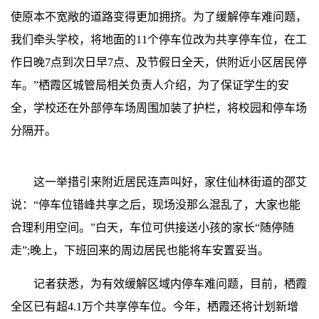
使原本不宽敞的道路变得更加拥挤。为了缓解停车难问题，
我们牵头学校，将地面的11个停车位改为共享停车位，在工
作日晚7点到次日早7点、及节假日全天，供附近小区居民停
车。”栖霞区城管局相关负责人介绍，为了保证学生的安
全，学校还在外部停车场周围加装了护栏，将校园和停车场
分隔开。
这一举措引来附近居民连声叫好，家住仙林街道的邵艾
说：“停车位错峰共享之后，现场没那么混乱了，大家也能
合理利用空间。”白天，车位可供接送小孩的家长“随停随
走”;晚上，下班回来的周边居民也能将车安置妥当。
记者获悉，为有效缓解区域内停车难问题，目前，栖霞
全区已有超4.1万个共享停车位。今年，栖霞还将计划新增