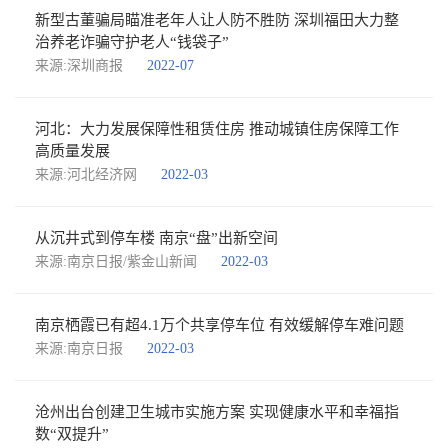
新型古董骗局瞄准老年人让人防不胜防 深圳福田大力整
治养老诈骗守护老人“钱袋子”
来源:深圳商报
2022-07
河北：大力发展保障性租赁住房 推动城镇住房保障工作
高质量发展
来源:河北经济网
2022-03
从沉井式到停车楼 南京“盘”出新空间
来源:南京日报/紫金山新闻
2022-03
南京栖霞已有超4.1万个共享停车位 有效缓解停车难问题
来源:南京日报
2022-03
沧州出台创建卫生城市实施方案 实现健康水平和幸福指
数“双提升”