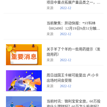
项目中重点拓展产量品类之一，公
司的海淡膜已在海水淡化领域实现
来源:
2022-12
应用
当前聚焦：异动快报：*ST科林
（002499）12月19日9点51分触及
跌停板
来源:
2022-12
关于羊了个羊的一些用药提示（发
烧用药）
来源:
2022-12
周日战国王卡椒可能复出 卢:小卡
出场时间会受限
来源:
2022-12
当前时讯：锦利宝安全放，60万投
资什么理财好？60万怎么投资好？