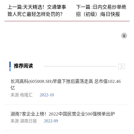
上一篇:天天精选！交通肇事
下一篇 :日内交易炒单绝
致人死亡最轻怎样处罚的？
招（初级）|每日快报
x
推荐阅读
长鸿高科(605008.SH)早盘下挫后震荡走高 总市值102.46
亿
来源:格隆汇
2022-10
湖南7家企业上榜！2022中国民营企业500强榜单出炉
来源:湖南日报
2022-09