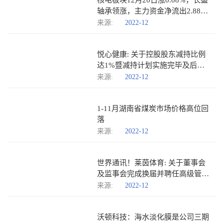
核电板块12月20日涨0.08%，长盛
轴承领涨，主力资金净流出2.88亿
元_世界今日报
来源:
2022-12
悦心健康: 关于控股股东减持比例
达1%暨减持计划实施完毕及后续
减持计划的预披露公告
来源:
2022-12
1-11月湖南省煤炭市场价格高位回
落
来源:
2022-12
世界通讯！莱茵体育: 关于董事会
及监事会完成换届并聘任高级管理
人员、证券事务代表的公告
来源:
2022-12
沃顿科技：海水淡化膜是公司三期